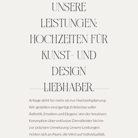
unsere
leistungen:
hochzeiten für
kunst- und
design
liebhaber.
Artiage steht für mehr als nur Hochzeitsplanung:
Wir gestalten einzigartige Erlebnisse voller
Ästhetik, Emotion und Eleganz. Von der kreativen
Konzeption über exklusive Dienstleister bis hin
zur präzisen Umsetzung. Unsere Leistungen
richten sich an Paare, die Wert auf Individualität,