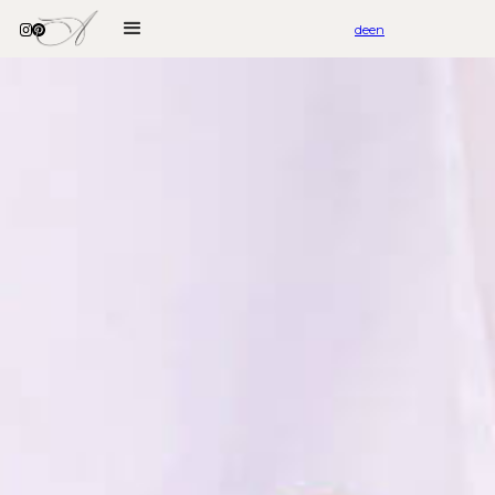
de
en